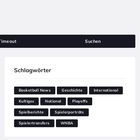
Timeout
Suchen
Schlagwörter
Basketball News
Geschichte
International
Kultiges
National
Playoffs
Spielberichte
Spielerporträts
Spielertransfers
WNBA