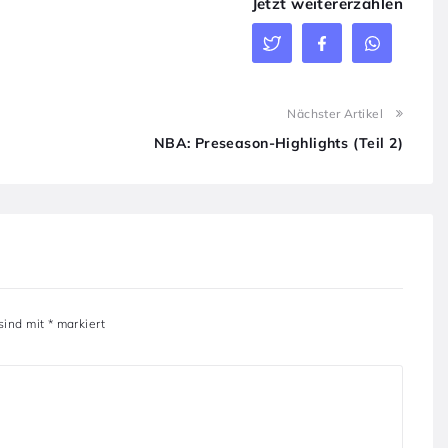
Jetzt weitererzählen
Nächster Artikel
NBA: Preseason-Highlights (Teil 2)
 sind mit
*
markiert