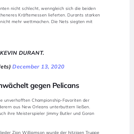
nten nicht schlecht, wenngleich sich die beiden
cheneres Kräftemessen lieferten. Durants starken
h nicht mehr wettmachen. Die Nets siegten mit
KEVIN DURANT.
Nets)
December 13, 2020
chwächelt gegen Pelicans
die unverhofften Championship-Favoriten der
derern aus New Orleans unterbuttern ließen.
uch ihre Meisterspieler Jimmy Butler und Goran
ieder Zion Williamson wurde der hitzigen Truppe