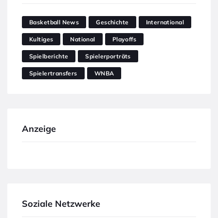
Basketball News
Geschichte
International
Kultiges
National
Playoffs
Spielberichte
Spielerporträts
Spielertransfers
WNBA
Anzeige
Soziale Netzwerke