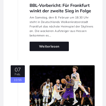
BBL-Vorbericht: Für Frankfurt
winkt der zweite Sieg in Folge
Am Samstag, den 8. Februar um 18:30 Uhr
steht in Deutschlands Wolkenkratzerstadt
Frankfurt das nächste Heimspiel der Skyliners
an. Die wackeren Aufsteiger aus Hessen
bekommen es...
Weiterlesen
07
Feb.
10:55