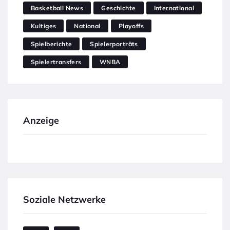
Basketball News
Geschichte
International
Kultiges
National
Playoffs
Spielberichte
Spielerporträts
Spielertransfers
WNBA
Anzeige
Soziale Netzwerke