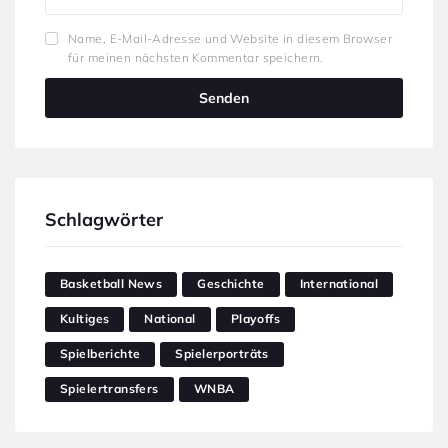
Name, E-Mail-Adresse und Website in diesem Browser
für meinen nächsten Kommentar speichern.
Schlagwörter
Basketball News
Geschichte
International
Kultiges
National
Playoffs
Spielberichte
Spielerporträts
Spielertransfers
WNBA