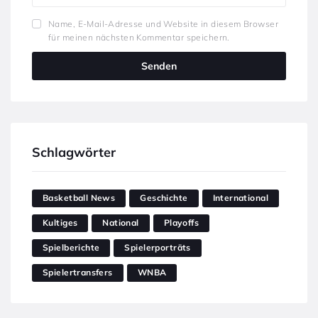
Name, E-Mail-Adresse und Website in diesem Browser
für meinen nächsten Kommentar speichern.
Schlagwörter
Basketball News
Geschichte
International
Kultiges
National
Playoffs
Spielberichte
Spielerporträts
Spielertransfers
WNBA