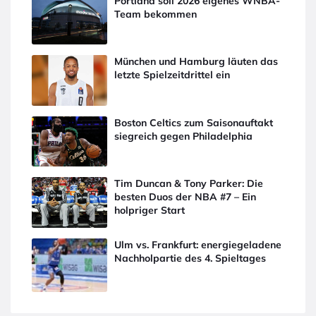
Portland soll 2026 eigenes WNBA-
Team bekommen
München und Hamburg läuten das
letzte Spielzeitdrittel ein
Boston Celtics zum Saisonauftakt
siegreich gegen Philadelphia
Tim Duncan & Tony Parker: Die
besten Duos der NBA #7 – Ein
holpriger Start
Ulm vs. Frankfurt: energiegeladene
Nachholpartie des 4. Spieltages