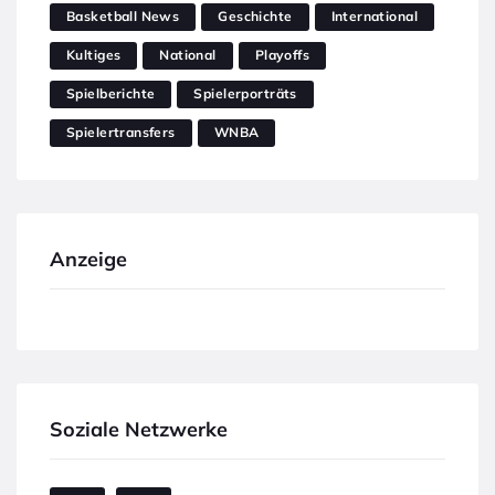
Basketball News
Geschichte
International
Kultiges
National
Playoffs
Spielberichte
Spielerporträts
Spielertransfers
WNBA
Anzeige
Soziale Netzwerke