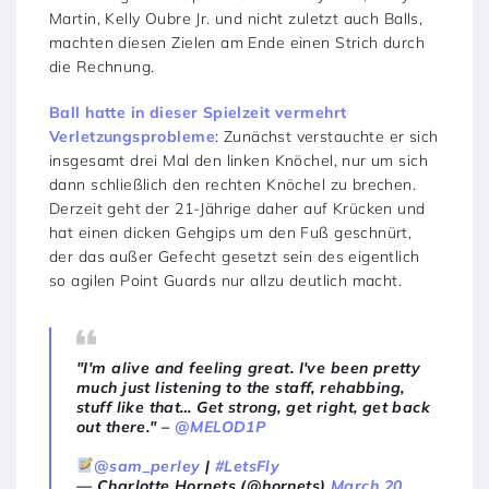
Martin, Kelly Oubre Jr. und nicht zuletzt auch Balls,
machten diesen Zielen am Ende einen Strich durch
die Rechnung.
Ball hatte in dieser Spielzeit vermehrt
Verletzungsprobleme
: Zunächst verstauchte er sich
insgesamt drei Mal den linken Knöchel, nur um sich
dann schließlich den rechten Knöchel zu brechen.
Derzeit geht der 21-Jährige daher auf Krücken und
hat einen dicken Gehgips um den Fuß geschnürt,
der das außer Gefecht gesetzt sein des eigentlich
so agilen Point Guards nur allzu deutlich macht.
"I'm alive and feeling great. I've been pretty
much just listening to the staff, rehabbing,
stuff like that… Get strong, get right, get back
out there." –
@MELOD1P
@sam_perley
|
#LetsFly
— Charlotte Hornets (@hornets)
March 20,