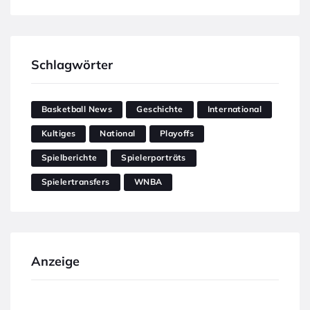
Schlagwörter
Basketball News
Geschichte
International
Kultiges
National
Playoffs
Spielberichte
Spielerporträts
Spielertransfers
WNBA
Anzeige