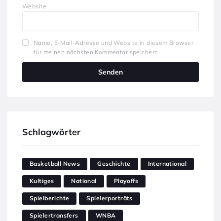
Website
Name, E-Mail-Adresse und Website in diesem Browser
für meinen nächsten Kommentar speichern.
Schlagwörter
Basketball News
Geschichte
International
Kultiges
National
Playoffs
Spielberichte
Spielerporträts
Spielertransfers
WNBA