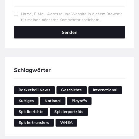
Name, E-Mail-Adresse und Website in diesem Browser
für meinen nächsten Kommentar speichern.
Schlagwörter
Basketball News
Geschichte
International
Kultiges
National
Playoffs
Spielberichte
Spielerporträts
Spielertransfers
WNBA