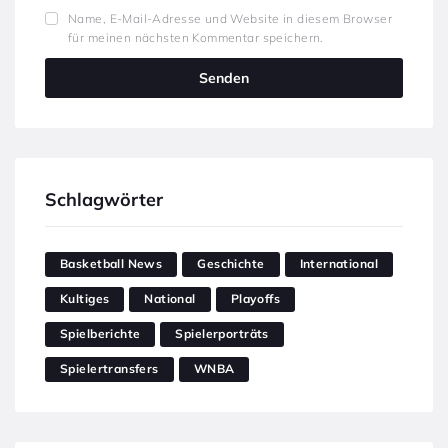
Name, E-Mail-Adresse und Website in diesem Browser
für meinen nächsten Kommentar speichern.
Schlagwörter
Basketball News
Geschichte
International
Kultiges
National
Playoffs
Spielberichte
Spielerporträts
Spielertransfers
WNBA