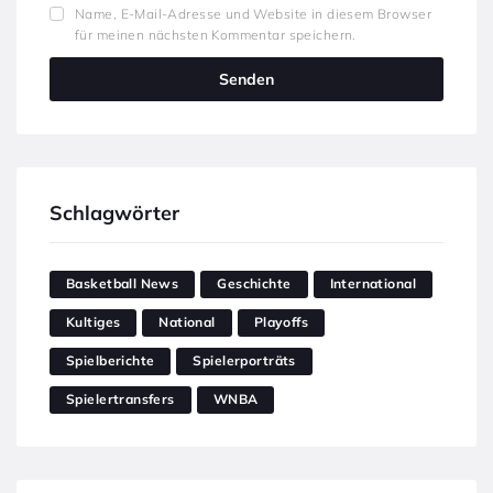
Name, E-Mail-Adresse und Website in diesem Browser
für meinen nächsten Kommentar speichern.
Schlagwörter
Basketball News
Geschichte
International
Kultiges
National
Playoffs
Spielberichte
Spielerporträts
Spielertransfers
WNBA