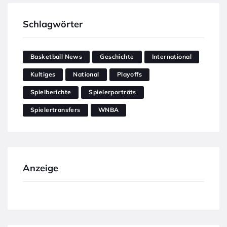
Schlagwörter
Basketball News
Geschichte
International
Kultiges
National
Playoffs
Spielberichte
Spielerporträts
Spielertransfers
WNBA
Anzeige