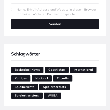
Name, E-Mail-Adresse und Website in diesem Browser
für meinen nächsten Kommentar speichern.
Schlagwörter
Basketball News
Geschichte
International
Kultiges
National
Playoffs
Spielberichte
Spielerporträts
Spielertransfers
WNBA