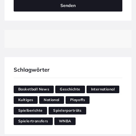
Schlagwörter
Basketball News
Geschichte
International
Kultiges
National
Playoffs
Spielberichte
Spielerporträts
Spielertransfers
WNBA