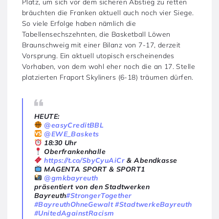
Platz, um sich vor dem sicheren Abstieg zu retten
bräuchten die Franken aktuell auch noch vier Siege.
So viele Erfolge haben nämlich die
Tabellensechszehnten, die Basketball Löwen
Braunschweig mit einer Bilanz von 7-17, derzeit
Vorsprung. Ein aktuell utopisch erscheinendes
Vorhaben, von dem wohl eher noch die an 17. Stelle
platzierten Fraport Skyliners (6-18) träumen dürfen.
HEUTE:
@easyCreditBBL
@EWE_Baskets
18:30 Uhr
Oberfrankenhalle
https://t.co/SbyCyuAiCr
& Abendkasse
MAGENTA SPORT & SPORT1
@gmkbayreuth
präsentiert von den Stadtwerken
Bayreuth
#StrongerTogether
#BayreuthOhneGewalt
#StadtwerkeBayreuth
#UnitedAgainstRacism