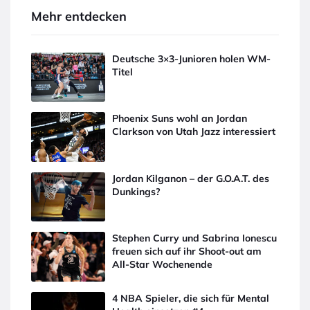
Mehr entdecken
Deutsche 3×3-Junioren holen WM-
Titel
Phoenix Suns wohl an Jordan
Clarkson von Utah Jazz interessiert
Jordan Kilganon – der G.O.A.T. des
Dunkings?
Stephen Curry und Sabrina Ionescu
freuen sich auf ihr Shoot-out am
All-Star Wochenende
4 NBA Spieler, die sich für Mental