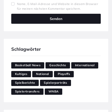
Name, E-Mail-Adresse und Website in diesem Browser
für meinen nächsten Kommentar speichern.
Schlagwörter
Basketball News
Geschichte
International
Kultiges
National
Playoffs
Spielberichte
Spielerporträts
Spielertransfers
WNBA