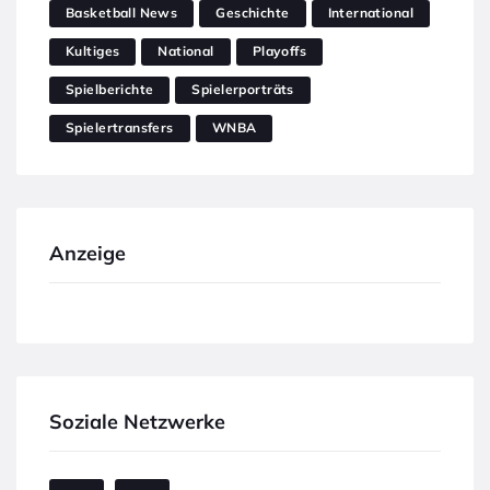
Basketball News
Geschichte
International
Kultiges
National
Playoffs
Spielberichte
Spielerporträts
Spielertransfers
WNBA
Anzeige
Soziale Netzwerke