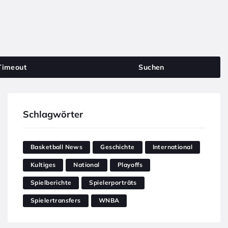
Timeout
Suchen
Schlagwörter
Basketball News
Geschichte
International
Kultiges
National
Playoffs
Spielberichte
Spielerporträts
Spielertransfers
WNBA