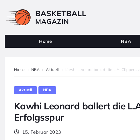
Home
NBA
Home
NBA
Aktuell
Kawhi Leonard ballert die L.A. Clippers z
Aktuell
NBA
Kawhi Leonard ballert die L.A
Erfolgsspur
15. Februar 2023