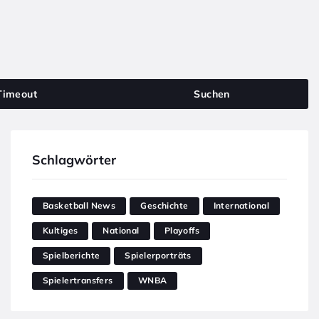
Timeout
Suchen
Schlagwörter
Basketball News
Geschichte
International
Kultiges
National
Playoffs
Spielberichte
Spielerporträts
Spielertransfers
WNBA