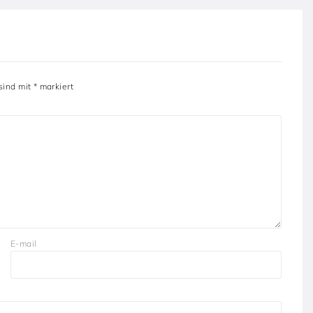
 sind mit
*
markiert
E-mail