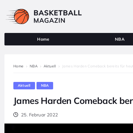
Home
NBA
Home
NBA
Aktuell
James Harden Comeback bereits für heu
Aktuell
NBA
James Harden Comeback berei
25. Februar 2022