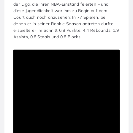
der Liga, die ihren NBA-Einstand feierten – und
diese Jugendlichkeit war ihm zu Begin auf dem
Court auch noch anzusehen: In 77 Spielen, bei
denen er in seiner Rookie Season antreten durfte,
erspielte er im Schnitt 6,8 Punkte, 4,4 Rebounds, 1,9
Assists, 0,8 Steals und 0,8 Blocks.