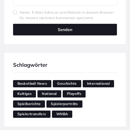
Name, E-Mail-Adresse und Website in diesem Browser
für meinen nächsten Kommentar speichern.
Schlagwörter
Basketball News
Geschichte
International
Kultiges
National
Playoffs
Spielberichte
Spielerporträts
Spielertransfers
WNBA