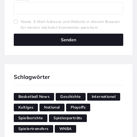
Name, E-Mail-Adresse und Website in diesem Browser
für meinen nächsten Kommentar speichern.
Schlagwörter
Basketball News
Geschichte
International
Kultiges
National
Playoffs
Spielberichte
Spielerporträts
Spielertransfers
WNBA