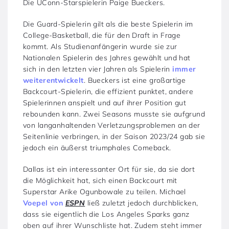
Die UConn-Starspielerin Paige Bueckers.
Die Guard-Spielerin gilt als die beste Spielerin im
College-Basketball, die für den Draft in Frage
kommt. Als Studienanfängerin wurde sie zur
Nationalen Spielerin des Jahres gewählt und hat
sich in den letzten vier Jahren als Spielerin
immer
weiterentwickelt
. Bueckers ist eine großartige
Backcourt-Spielerin, die effizient punktet, andere
Spielerinnen anspielt und auf ihrer Position gut
rebounden kann. Zwei Seasons musste sie aufgrund
von langanhaltenden Verletzungsproblemen an der
Seitenlinie verbringen, in der Saison 2023/24 gab sie
jedoch ein äußerst triumphales Comeback.
Dallas ist ein interessanter Ort für sie, da sie dort
die Möglichkeit hat, sich einen Backcourt mit
Superstar Arike Ogunbowale zu teilen. Michael
Voepel von
ESPN
ließ zuletzt jedoch durchblicken,
dass sie eigentlich die Los Angeles Sparks ganz
oben auf ihrer Wunschliste hat. Zudem steht immer