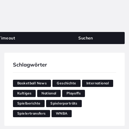
Timeout
Suchen
Schlagwörter
Basketball News
Geschichte
International
Kultiges
National
Playoffs
Spielberichte
Spielerporträts
Spielertransfers
WNBA