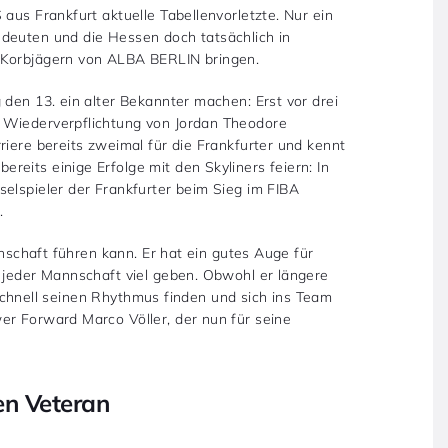
aus Frankfurt aktuelle Tabellenvorletzte. Nur ein
deuten und die Hessen doch tatsächlich in
 Korbjägern von ALBA BERLIN bringen.
 den 13. ein alter Bekannter machen: Erst vor drei
 Wiederverpflichtung von Jordan Theodore
riere bereits zweimal für die Frankfurter und kennt
reits einige Erfolge mit den Skyliners feiern: In
elspieler der Frankfurter beim Sieg im FIBA
g
.
nnschaft führen kann. Er hat ein gutes Auge für
d jeder Mannschaft viel geben. Obwohl er längere
er schnell seinen Rhythmus finden und sich ins Team
er Forward Marco Völler, der nun für seine
en Veteran