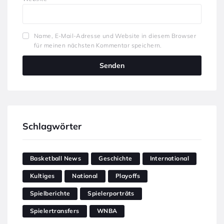
Name, E-Mail-Adresse und Website in diesem Browser
für meinen nächsten Kommentar speichern.
Schlagwörter
Basketball News
Geschichte
International
Kultiges
National
Playoffs
Spielberichte
Spielerporträts
Spielertransfers
WNBA