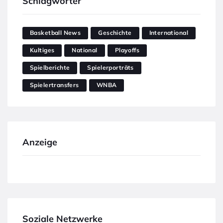
Schlagwörter
Basketball News
Geschichte
International
Kultiges
National
Playoffs
Spielberichte
Spielerporträts
Spielertransfers
WNBA
Anzeige
Soziale Netzwerke