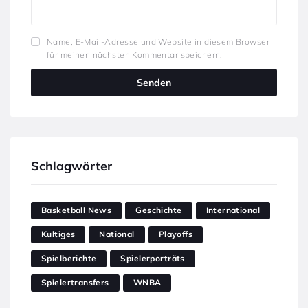
Name, E-Mail-Adresse und Website in diesem Browser
für meinen nächsten Kommentar speichern.
Schlagwörter
Basketball News
Geschichte
International
Kultiges
National
Playoffs
Spielberichte
Spielerporträts
Spielertransfers
WNBA