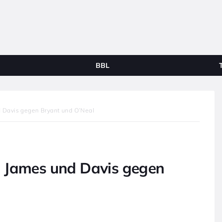
BBL
 Davis gegen Bryant und O’Neal
: James und Davis gegen