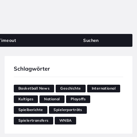
Timeout
Suchen
Schlagwörter
Basketball News
Geschichte
International
Kultiges
National
Playoffs
Spielberichte
Spielerporträts
Spielertransfers
WNBA