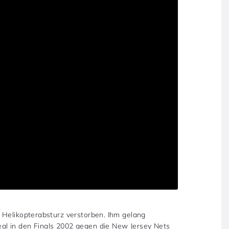
 Helikopterabsturz verstorben. Ihm gelang
l in den Finals 2002 gegen die New Jersey Nets