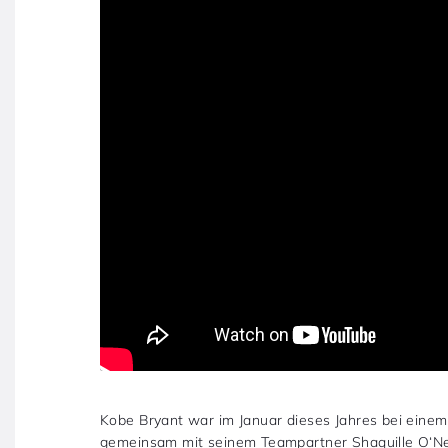
Kobe Bryant war im Januar dieses Jahres bei einem
gemeinsam mit seinem Teampartner Shaquille O‘Nea