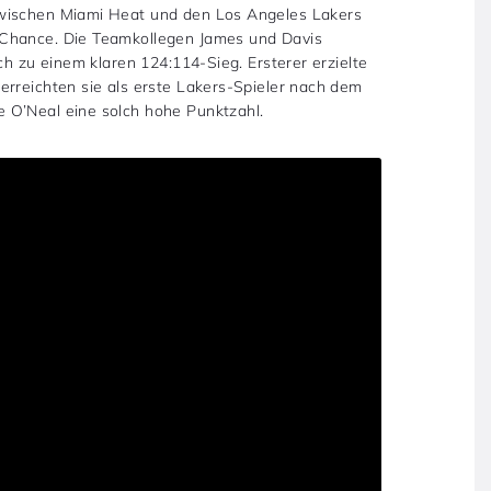
zwischen Miami Heat und den Los Angeles Lakers
 Chance. Die Teamkollegen James und Davis
ch zu einem klaren 124:114-Sieg. Ersterer erzielte
erreichten sie als erste Lakers-Spieler nach dem
 O’Neal eine solch hohe Punktzahl.