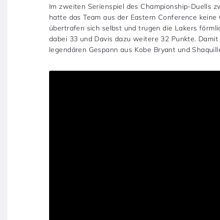
Im zweiten Serienspiel des Championship-Duells 
hatte das Team aus der Eastern Conference keine
übertrafen sich selbst und trugen die Lakers förmli
dabei 33 und Davis dazu weitere 32 Punkte. Damit 
legendären Gespann aus Kobe Bryant und Shaquille