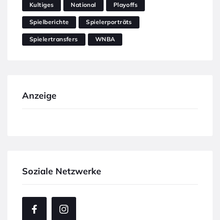
Kultiges
National
Playoffs
Spielberichte
Spielerporträts
Spielertransfers
WNBA
Anzeige
Soziale Netzwerke