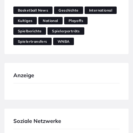
Basketball News
Geschichte
International
Kultiges
National
Playoffs
Spielberichte
Spielerporträts
Spielertransfers
WNBA
Anzeige
Soziale Netzwerke