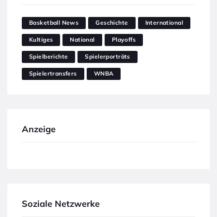
Basketball News
Geschichte
International
Kultiges
National
Playoffs
Spielberichte
Spielerporträts
Spielertransfers
WNBA
Anzeige
Soziale Netzwerke