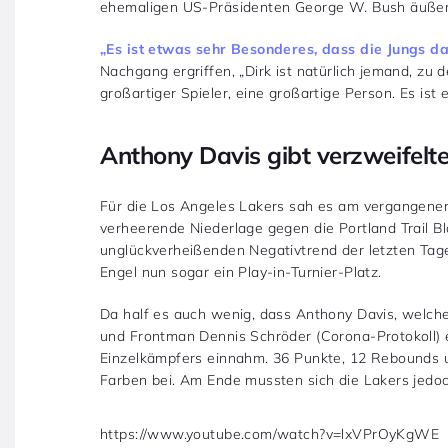
ehemaligen US-Präsidenten George W. Bush äußers
„Es ist etwas sehr Besonderes, dass die Jungs da
Nachgang ergriffen, „Dirk ist natürlich jemand, zu d
großartiger Spieler, eine großartige Person. Es ist
Anthony Davis gibt verzweife
Für die Los Angeles Lakers sah es am vergangene
verheerende Niederlage gegen die Portland Trail B
unglückverheißenden Negativtrend der letzten Tage
Engel nun sogar ein Play-in-Turnier-Platz.
Da half es auch wenig, dass Anthony Davis, welch
und Frontman Dennis Schröder (Corona-Protokoll) 
Einzelkämpfers einnahm. 36 Punkte, 12 Rebounds un
Farben bei. Am Ende mussten sich die Lakers jedo
https://www.youtube.com/watch?v=lxVPrOyKgWE