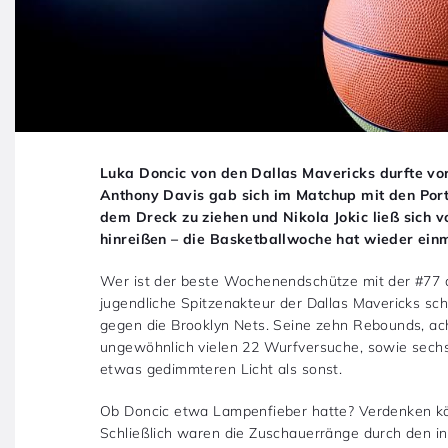
Luka Doncic von den Dallas Mavericks durfte vo
Anthony Davis gab sich im Matchup mit den Port
dem Dreck zu ziehen und Nikola Jokic ließ sich
hinreißen – die Basketballwoche hat wieder ei
Wer ist der beste Wochenendschütze mit der #77 a
jugendliche Spitzenakteur der Dallas Mavericks sc
gegen die Brooklyn Nets. Seine zehn Rebounds, ach
ungewöhnlich vielen 22 Wurfversuche, sowie sechs
etwas gedimmteren Licht als sonst.
Ob Doncic etwa Lampenfieber hatte? Verdenken kö
Schließlich waren die Zuschauerränge durch den in