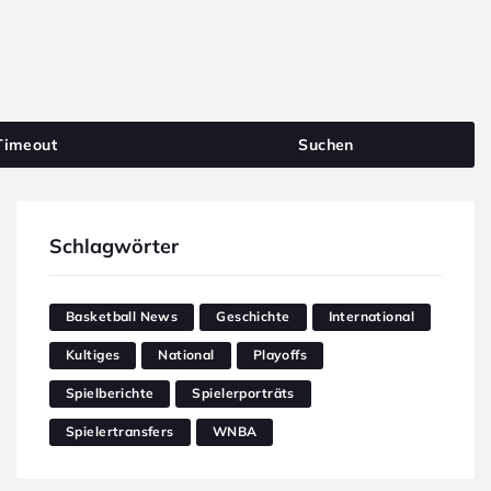
Timeout
Suchen
Schlagwörter
Basketball News
Geschichte
International
Kultiges
National
Playoffs
Spielberichte
Spielerporträts
Spielertransfers
WNBA