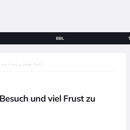
BBL
el Frust zu Ende (Teil2)
esuch und viel Frust zu