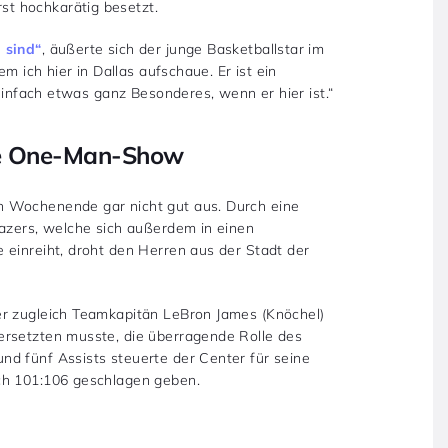
t hochkarätig besetzt.
 sind“
, äußerte sich der junge Basketballstar im
em ich hier in Dallas aufschaue. Er ist ein
 einfach etwas ganz Besonderes, wenn er hier ist.“
lte One-Man-Show
n Wochenende gar nicht gut aus. Durch eine
lazers, welche sich außerdem in einen
 einreiht, droht den Herren aus der Stadt der
er zugleich Teamkapitän LeBron James (Knöchel)
ersetzten musste, die überragende Rolle des
d fünf Assists steuerte der Center für seine
ch 101:106 geschlagen geben.