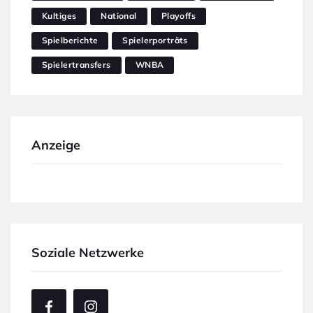
Kultiges
National
Playoffs
Spielberichte
Spielerporträts
Spielertransfers
WNBA
Anzeige
Soziale Netzwerke