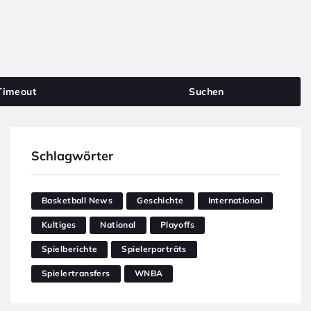
Timeout
Suchen
Schlagwörter
Basketball News
Geschichte
International
Kultiges
National
Playoffs
Spielberichte
Spielerporträts
Spielertransfers
WNBA