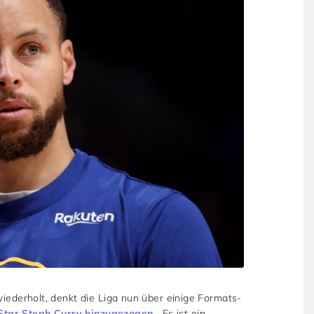
wiederholt, denkt die Liga nun über einige Formats-
tar Steph Curry hinzugezogen
. „Es ist ein