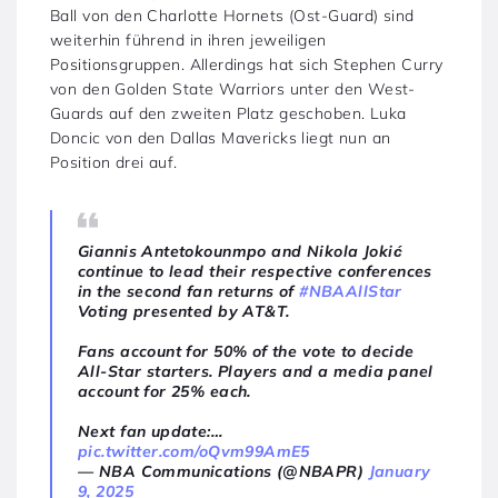
Ball von den Charlotte Hornets (Ost-Guard) sind
weiterhin führend in ihren jeweiligen
Positionsgruppen. Allerdings hat sich Stephen Curry
von den Golden State Warriors unter den West-
Guards auf den zweiten Platz geschoben. Luka
Doncic von den Dallas Mavericks liegt nun an
Position drei auf.
Giannis Antetokounmpo and Nikola Jokić
continue to lead their respective conferences
in the second fan returns of
#NBAAllStar
Voting presented by AT&T.
Fans account for 50% of the vote to decide
All-Star starters. Players and a media panel
account for 25% each.
Next fan update:…
pic.twitter.com/oQvm99AmE5
— NBA Communications (@NBAPR)
January
9, 2025