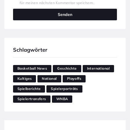
für meinen nächsten Kommentar speichern.
Schlagwörter
Basketball News
Geschichte
International
Kultiges
National
Playoffs
Spielberichte
Spielerporträts
Spielertransfers
WNBA