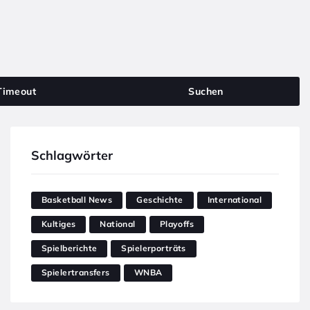
Timeout
Suchen
Schlagwörter
Basketball News
Geschichte
International
Kultiges
National
Playoffs
Spielberichte
Spielerporträts
Spielertransfers
WNBA