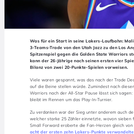
Was für ein Start in seine Lakers-Laufbahn: Mal
3-Teams-Trade von den Utah Jazz zu den Los Ang
Spitzenspiel gegen die Golden State Warriors st
kann der 26-Jährige nach seinen ersten vier Spie
Bilanz von zwei 20-Punkte-Spielen vorweisen.
Viele waren gespannt, was das nach der Trade De
auf die Beine stellen würde. Zumindest nach dies
Warriors nach der All-Star Pause lässt sich sage
bleibt im Rennen um das Play-In-Turnier.
Zu verdanken war der Sieg unter anderem auch de
welcher starke 25 Zähler einnetzte, wovon sieben 
Small Forward eroberte die Fan-Herzen gleich von 
acht der ersten zehn Lakers-Punkte verwandelte