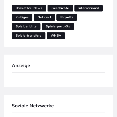
Basketball News
Geschichte
International
Kultiges
National
Playoffs
Spielberichte
Spielerporträts
Spielertransfers
WNBA
Anzeige
Soziale Netzwerke