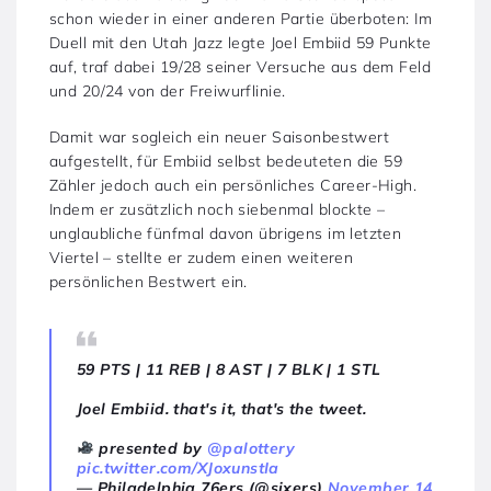
schon wieder in einer anderen Partie überboten: Im
Duell mit den Utah Jazz legte Joel Embiid 59 Punkte
auf, traf dabei 19/28 seiner Versuche aus dem Feld
und 20/24 von der Freiwurflinie.
Damit war sogleich ein neuer Saisonbestwert
aufgestellt, für Embiid selbst bedeuteten die 59
Zähler jedoch auch ein persönliches Career-High.
Indem er zusätzlich noch siebenmal blockte –
unglaubliche fünfmal davon übrigens im letzten
Viertel – stellte er zudem einen weiteren
persönlichen Bestwert ein.
59 PTS | 11 REB | 8 AST | 7 BLK | 1 STL
Joel Embiid. that's it, that's the tweet.
presented by
@palottery
pic.twitter.com/XJoxunstIa
— Philadelphia 76ers (@sixers)
November 14,