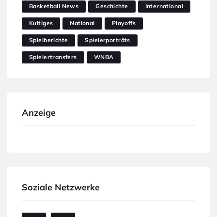
Basketball News
Geschichte
International
Kultiges
National
Playoffs
Spielberichte
Spielerporträts
Spielertransfers
WNBA
Anzeige
Soziale Netzwerke