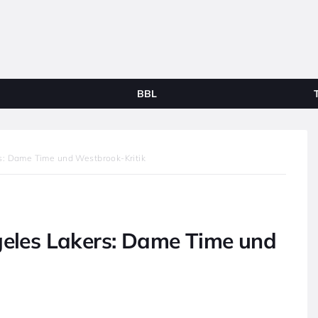
BBL
rs: Dame Time und Westbrook-Kritik
ngeles Lakers: Dame Time und