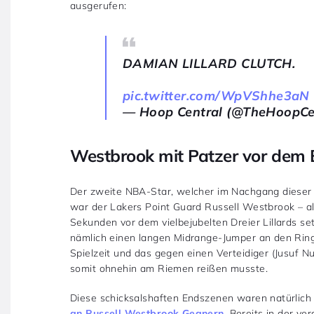
ausgerufen:
DAMIAN LILLARD CLUTCH.
pic.twitter.com/WpVShhe3aN
— Hoop Central (@TheHoopCe
Westbrook mit Patzer vor dem 
Der zweite NBA-Star, welcher im Nachgang dieser P
war der Lakers Point Guard Russell Westbrook – al
Sekunden vor dem vielbejubelten Dreier Lillards se
nämlich einen langen Midrange-Jumper an den Ring. E
Spielzeit und das gegen einen Verteidiger (Jusuf Nur
somit ohnehin am Riemen reißen musste.
Diese schicksalshaften Endszenen waren natürlic
an Russell Westbrook Gegnern
. Bereits in der v