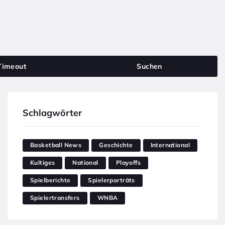
Timeout
Suchen
Schlagwörter
Basketball News
Geschichte
International
Kultiges
National
Playoffs
Spielberichte
Spielerporträts
Spielertransfers
WNBA