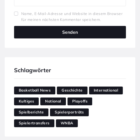
Name, E-Mail-Adresse und Website in diesem Browser
für meinen nächsten Kommentar speichern.
Schlagwörter
Basketball News
Geschichte
International
Kultiges
National
Playoffs
Spielberichte
Spielerporträts
Spielertransfers
WNBA