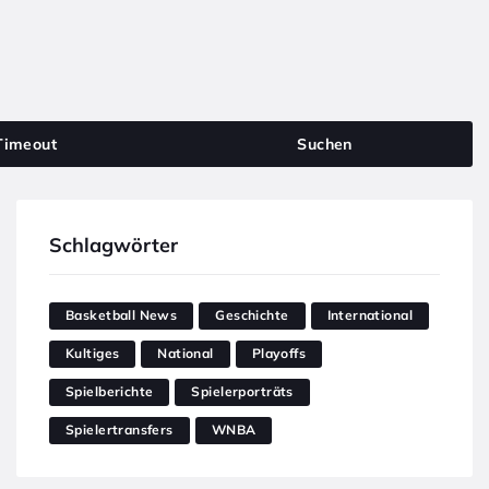
Timeout
Suchen
Schlagwörter
Basketball News
Geschichte
International
Kultiges
National
Playoffs
Spielberichte
Spielerporträts
Spielertransfers
WNBA