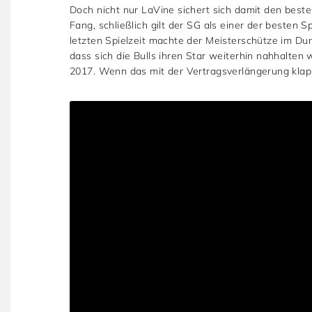
Doch nicht nur LaVine sichert sich damit den best
Fang, schließlich gilt der SG als einer der besten 
letzten Spielzeit machte der Meisterschütze im Dur
dass sich die Bulls ihren Star weiterhin nahhalten w
2017. Wenn das mit der Vertragsverlängerung klap