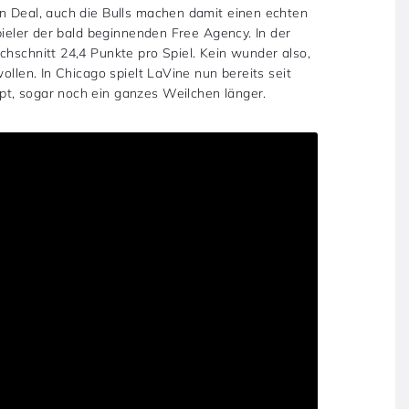
en Deal, auch die Bulls machen damit einen echten
Spieler der bald beginnenden Free Agency. In der
chschnitt 24,4 Punkte pro Spiel. Kein wunder also,
ollen. In Chicago spielt LaVine nun bereits seit
pt, sogar noch ein ganzes Weilchen länger.