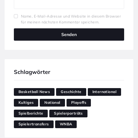
Name, E-Mail-Adresse und Website in diesem Browser
für meinen nächsten Kommentar speichern.
Schlagwörter
Basketball News
Geschichte
International
Kultiges
National
Playoffs
Spielberichte
Spielerporträts
Spielertransfers
WNBA