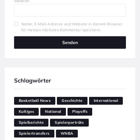
Website
Name, E-Mail-Adresse und Website in diesem Browser
für meinen nächsten Kommentar speichern.
Schlagwörter
Basketball News
Geschichte
International
Kultiges
National
Playoffs
Spielberichte
Spielerporträts
Spielertransfers
WNBA