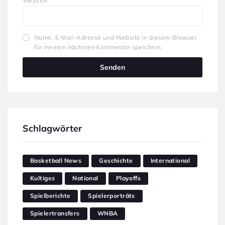
Website
Name, E-Mail-Adresse und Website in diesem Browser
für meinen nächsten Kommentar speichern.
Schlagwörter
Basketball News
Geschichte
International
Kultiges
National
Playoffs
Spielberichte
Spielerporträts
Spielertransfers
WNBA