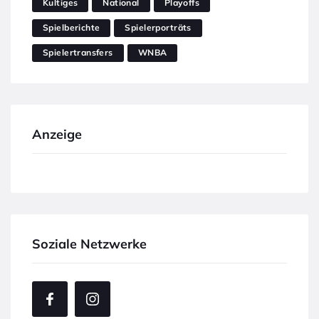
Kultiges
National
Playoffs
Spielberichte
Spielerporträts
Spielertransfers
WNBA
Anzeige
Soziale Netzwerke