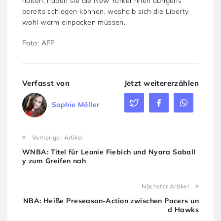
holten, haben sie die New Yorkerinnen übrigens
bereits schlagen können, weshalb sich die Liberty
wohl warm einpacken müssen.
Foto: AFP
Verfasst von
Jetzt weitererzählen
Sophie Möller
Vorheriger Artikel
WNBA: Titel für Leonie Fiebich und Nyara Saball
y zum Greifen nah
Nächster Artikel
NBA: Heiße Preseason-Action zwischen Pacers un
d Hawks