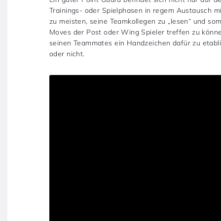
Trainings- oder Spielphasen in regem Austausch mi
zu meisten, seine Teamkollegen zu „lesen“ und som
Moves der Post oder Wing Spieler treffen zu können
seinen Teammates ein Handzeichen dafür zu etablie
oder nicht.