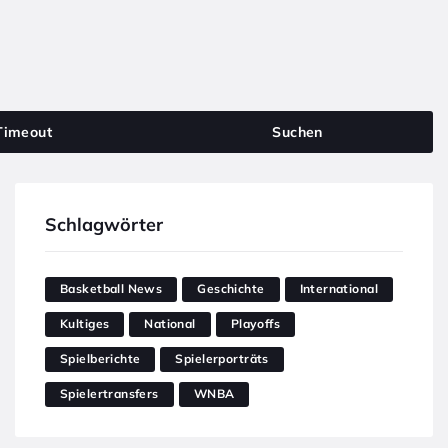
Timeout
Suchen
Schlagwörter
Basketball News
Geschichte
International
Kultiges
National
Playoffs
Spielberichte
Spielerporträts
Spielertransfers
WNBA