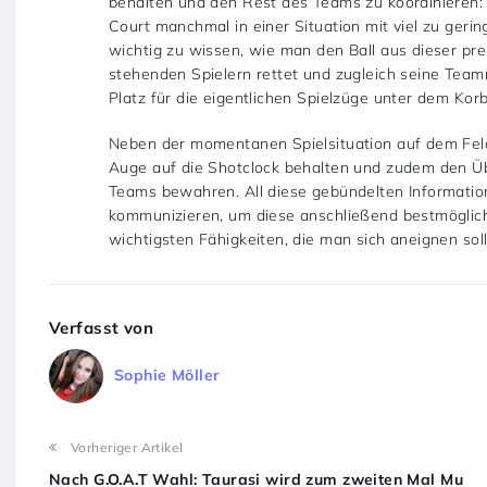
behalten und den Rest des Teams zu koordinieren:
Court manchmal in einer Situation mit viel zu gerin
wichtig zu wissen, wie man den Ball aus dieser pre
stehenden Spielern rettet und zugleich seine Tea
Platz für die eigentlichen Spielzüge unter dem Korb
Neben der momentanen Spielsituation auf dem Feld
Auge auf die Shotclock behalten und zudem den Üb
Teams bewahren. All diese gebündelten Informati
kommunizieren, um diese anschließend bestmöglich f
wichtigsten Fähigkeiten, die man sich aneignen soll
Verfasst von
Sophie Möller
Vorheriger Artikel
Nach G.O.A.T Wahl: Taurasi wird zum zweiten Mal Mu