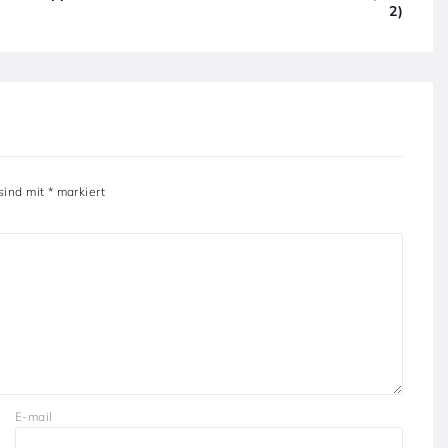
2)
 sind mit
*
markiert
E-mail