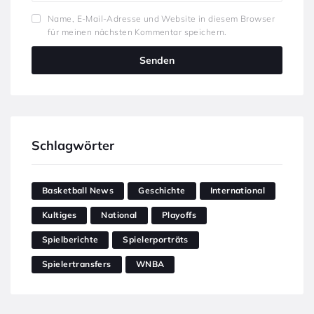
Name, E-Mail-Adresse und Website in diesem Browser
für meinen nächsten Kommentar speichern.
Schlagwörter
Basketball News
Geschichte
International
Kultiges
National
Playoffs
Spielberichte
Spielerporträts
Spielertransfers
WNBA