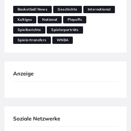
Basketball News
Geschichte
International
Kultiges
National
Playoffs
Spielberichte
Spielerporträts
Spielertransfers
WNBA
Anzeige
Soziale Netzwerke