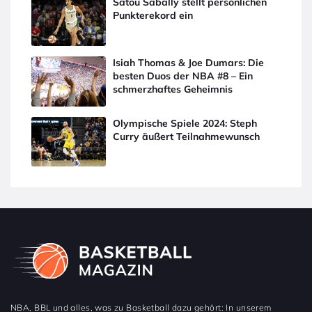
Satou Sabally stellt persönlichen
Punkterekord ein
Isiah Thomas & Joe Dumars: Die
besten Duos der NBA #8 – Ein
schmerzhaftes Geheimnis
Olympische Spiele 2024: Steph
Curry äußert Teilnahmewunsch
NBA, BBL und alles, was zu Basketball dazu gehört: In unserem