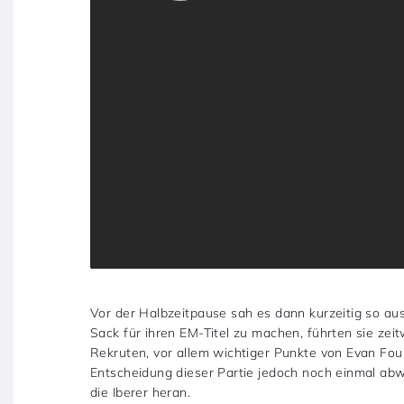
Vor der Halbzeitpause sah es dann kurzeitig so au
Sack für ihren EM-Titel zu machen, führten sie zei
Rekruten, vor allem wichtiger Punkte von Evan Fou
Entscheidung dieser Partie jedoch noch einmal abw
die Iberer heran.