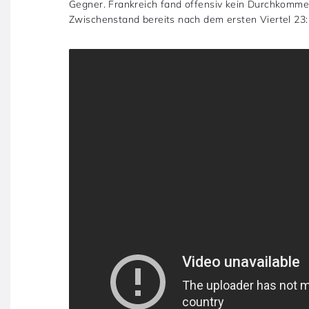
Gegner. Frankreich fand offensiv kein Durchkomm
Zwischenstand bereits nach dem ersten Viertel 23: