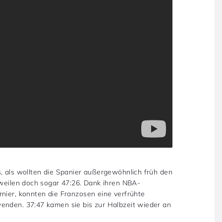
s, als wollten die Spanier außergewöhnlich früh den
tweilen doch sogar 47:26. Dank ihren NBA-
rnier, konnten die Franzosen eine verfrühte
enden. 37:47 kamen sie bis zur Halbzeit wieder an