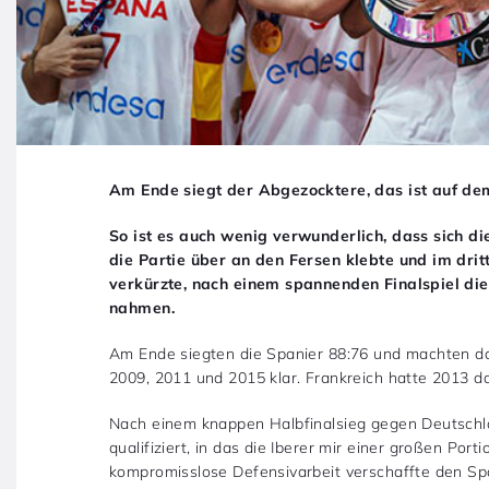
Am Ende siegt der Abgezocktere, das ist auf de
So ist es auch wenig verwunderlich, dass sich d
die Partie über an den Fersen klebte und im drit
verkürzte, nach einem spannenden Finalspiel di
nahmen.
Am Ende siegten die Spanier 88:76 und machten da
2009, 2011 und 2015 klar. Frankreich hatte 2013 da
Nach einem knappen Halbfinalsieg gegen Deutschlan
qualifiziert, in das die Iberer mir einer großen Por
kompromisslose Defensivarbeit verschaffte den Span