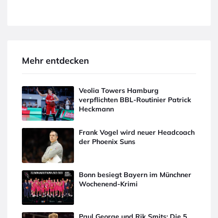
Mehr entdecken
Veolia Towers Hamburg
verpflichten BBL-Routinier Patrick
Heckmann
Frank Vogel wird neuer Headcoach
der Phoenix Suns
Bonn besiegt Bayern im Münchner
Wochenend-Krimi
Paul George und Rik Smits: Die 5